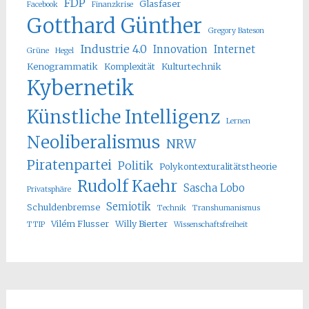
FDP
Glasfaser
Facebook
Finanzkrise
Gotthard Günther
Gregory Bateson
Industrie 4.0
Innovation
Internet
Grüne
Hegel
Kenogrammatik
Komplexität
Kulturtechnik
Kybernetik
Künstliche Intelligenz
Lernen
Neoliberalismus
NRW
Piratenpartei
Politik
Polykontexturalitätstheorie
Rudolf Kaehr
Sascha Lobo
Privatsphäre
Semiotik
Schuldenbremse
Technik
Transhumanismus
Vilém Flusser
Willy Bierter
TTIP
Wissenschaftsfreiheit