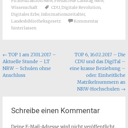
Piratenfraktion NRW
,
Plenarrede Landtag NRW
,
Wissenschaft
CDU
,
Digitale Revolution
,
Digitales Erbe
,
Informationszeitalter
,
Landesbibliotheksgesetz
Kommentar
hinterlassen
Beitragsnavigation
←
TOP 1 am 27.01.2017 –
TOP 6, 16.02.2017 – Die
Aktuelle Stunde – LT
CDU und das DigiTal –
NRW – Schulen ohne
eine krasse Beziehung –
Anschluss
oder: Einheitliche
Matrikelnummern an
NRW-Hochschulen
→
Schreibe einen Kommentar
Deine E-Mail-Adresse wird nicht veröffentlicht.