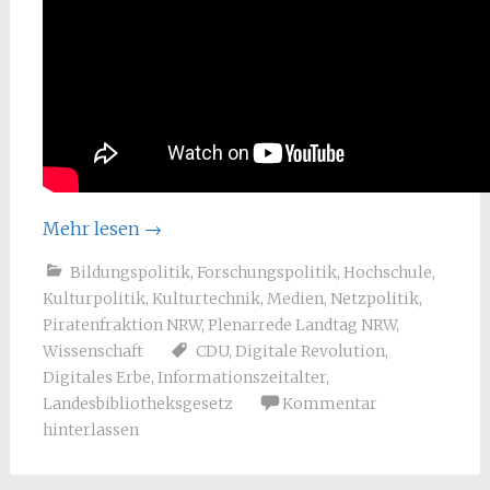
Mehr lesen
→
Bildungspolitik
,
Forschungspolitik
,
Hochschule
,
Kulturpolitik
,
Kulturtechnik
,
Medien
,
Netzpolitik
,
Piratenfraktion NRW
,
Plenarrede Landtag NRW
,
Wissenschaft
CDU
,
Digitale Revolution
,
Digitales Erbe
,
Informationszeitalter
,
Landesbibliotheksgesetz
Kommentar
hinterlassen