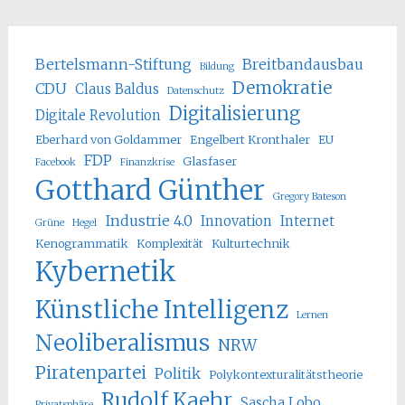
Bertelsmann-Stiftung
Breitbandausbau
Bildung
Demokratie
CDU
Claus Baldus
Datenschutz
Digitalisierung
Digitale Revolution
Eberhard von Goldammer
Engelbert Kronthaler
EU
FDP
Glasfaser
Facebook
Finanzkrise
Gotthard Günther
Gregory Bateson
Industrie 4.0
Innovation
Internet
Grüne
Hegel
Kenogrammatik
Komplexität
Kulturtechnik
Kybernetik
Künstliche Intelligenz
Lernen
Neoliberalismus
NRW
Piratenpartei
Politik
Polykontexturalitätstheorie
Rudolf Kaehr
Sascha Lobo
Privatsphäre