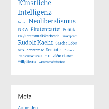
Künstliche
Intelligenz
Neoliberalismus
Lernen
Piratenpartei
NRW
Politik
Polykontexturalitätstheorie
Privatsphäre
Rudolf Kaehr
Sascha Lobo
Semiotik
Schuldenbremse
Technik
Vilém Flusser
Transhumanismus
TTIP
Willy Bierter
Wissenschaftsfreiheit
Meta
Anmelden