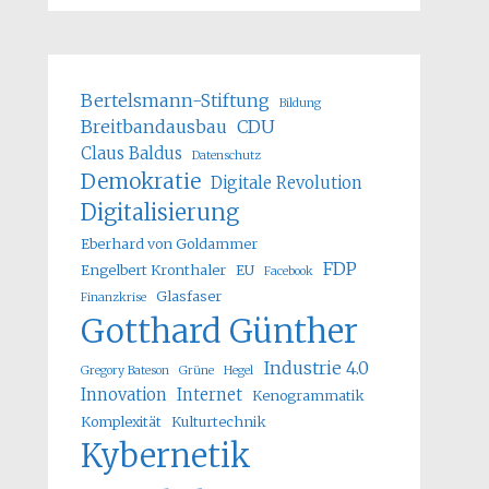
Bertelsmann-Stiftung
Bildung
Breitbandausbau
CDU
Claus Baldus
Datenschutz
Demokratie
Digitale Revolution
Digitalisierung
Eberhard von Goldammer
FDP
Engelbert Kronthaler
EU
Facebook
Glasfaser
Finanzkrise
Gotthard Günther
Industrie 4.0
Gregory Bateson
Grüne
Hegel
Innovation
Internet
Kenogrammatik
Komplexität
Kulturtechnik
Kybernetik