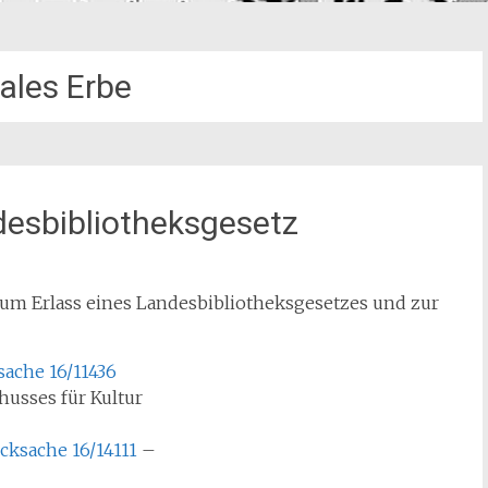
tales Erbe
desbibliotheksgesetz
um Erlass eines Landesbibliotheksgesetzes und zur
ache 16/11436
usses für Kultur
cksache 16/14111
–