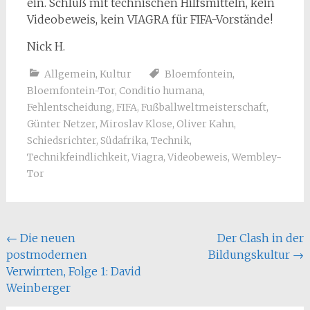
ein. Schluß mit technischen Hilfsmitteln, kein
Videobeweis, kein VIAGRA für FIFA-Vorstände!
Nick H.
Allgemein
,
Kultur
Bloemfontein
,
Bloemfontein-Tor
,
Conditio humana
,
Fehlentscheidung
,
FIFA
,
Fußballweltmeisterschaft
,
Günter Netzer
,
Miroslav Klose
,
Oliver Kahn
,
Schiedsrichter
,
Südafrika
,
Technik
,
Technikfeindlichkeit
,
Viagra
,
Videobeweis
,
Wembley-
Tor
Beitragsnavigation
←
Die neuen
Der Clash in der
postmodernen
Bildungskultur
→
Verwirrten, Folge 1: David
Weinberger