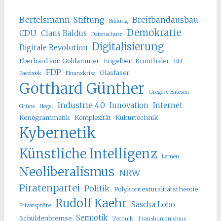
Bertelsmann-Stiftung
Breitbandausbau
Bildung
Demokratie
CDU
Claus Baldus
Datenschutz
Digitalisierung
Digitale Revolution
Eberhard von Goldammer
Engelbert Kronthaler
EU
FDP
Glasfaser
Facebook
Finanzkrise
Gotthard Günther
Gregory Bateson
Industrie 4.0
Innovation
Internet
Grüne
Hegel
Kenogrammatik
Komplexität
Kulturtechnik
Kybernetik
Künstliche Intelligenz
Lernen
Neoliberalismus
NRW
Piratenpartei
Politik
Polykontexturalitätstheorie
Rudolf Kaehr
Sascha Lobo
Privatsphäre
Semiotik
Schuldenbremse
Technik
Transhumanismus