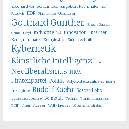
Eberhard von Goldammer
Engelbert Kronthaler
EU
FDP
Glasfaser
Facebook
Finanzkrise
Gotthard Günther
Gregory Bateson
Industrie 4.0
Innovation
Internet
Grüne
Hegel
Kenogrammatik
Komplexität
Kulturtechnik
Kybernetik
Künstliche Intelligenz
Lernen
Neoliberalismus
NRW
Piratenpartei
Politik
Polykontexturalitätstheorie
Rudolf Kaehr
Sascha Lobo
Privatsphäre
Semiotik
Schuldenbremse
Technik
Transhumanismus
Vilém Flusser
Willy Bierter
TTIP
Wissenschaftsfreiheit