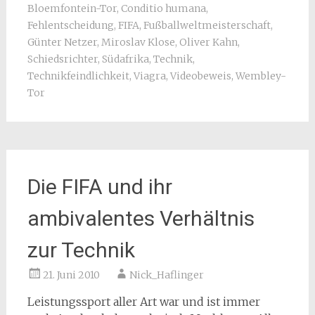
Bloemfontein-Tor
,
Conditio humana
,
Fehlentscheidung
,
FIFA
,
Fußballweltmeisterschaft
,
Günter Netzer
,
Miroslav Klose
,
Oliver Kahn
,
Schiedsrichter
,
Südafrika
,
Technik
,
Technikfeindlichkeit
,
Viagra
,
Videobeweis
,
Wembley-
Tor
Die FIFA und ihr
ambivalentes Verhältnis
zur Technik
21. Juni 2010
Nick_Haflinger
Leistungssport aller Art war und ist immer