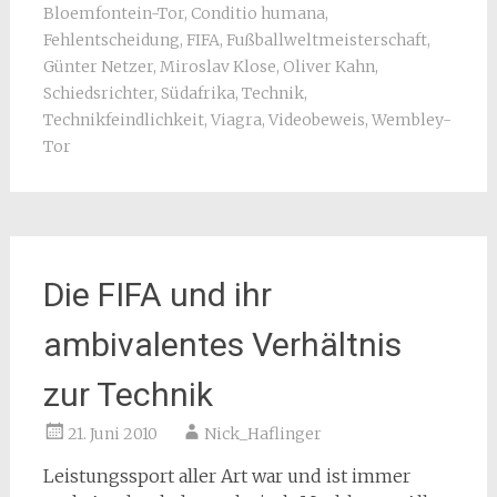
Bloemfontein-Tor
,
Conditio humana
,
Fehlentscheidung
,
FIFA
,
Fußballweltmeisterschaft
,
Günter Netzer
,
Miroslav Klose
,
Oliver Kahn
,
Schiedsrichter
,
Südafrika
,
Technik
,
Technikfeindlichkeit
,
Viagra
,
Videobeweis
,
Wembley-
Tor
Die FIFA und ihr
ambivalentes Verhältnis
zur Technik
21. Juni 2010
Nick_Haflinger
Leistungssport aller Art war und ist immer