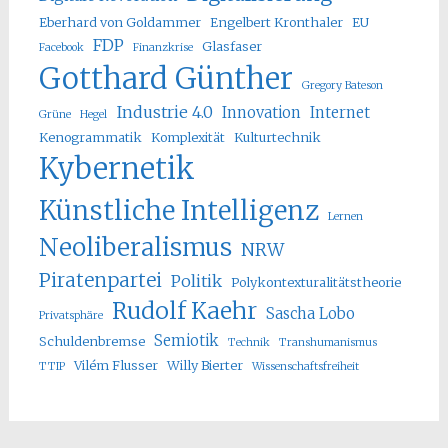
Eberhard von Goldammer
Engelbert Kronthaler
EU
FDP
Glasfaser
Facebook
Finanzkrise
Gotthard Günther
Gregory Bateson
Industrie 4.0
Innovation
Internet
Grüne
Hegel
Kenogrammatik
Komplexität
Kulturtechnik
Kybernetik
Künstliche Intelligenz
Lernen
Neoliberalismus
NRW
Piratenpartei
Politik
Polykontexturalitätstheorie
Rudolf Kaehr
Sascha Lobo
Privatsphäre
Semiotik
Schuldenbremse
Technik
Transhumanismus
Vilém Flusser
Willy Bierter
TTIP
Wissenschaftsfreiheit