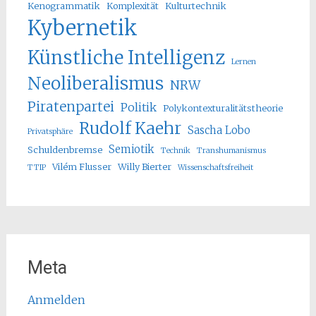
Kenogrammatik
Komplexität
Kulturtechnik
Kybernetik
Künstliche Intelligenz
Lernen
Neoliberalismus
NRW
Piratenpartei
Politik
Polykontexturalitätstheorie
Rudolf Kaehr
Sascha Lobo
Privatsphäre
Semiotik
Schuldenbremse
Technik
Transhumanismus
Vilém Flusser
Willy Bierter
TTIP
Wissenschaftsfreiheit
Meta
Anmelden