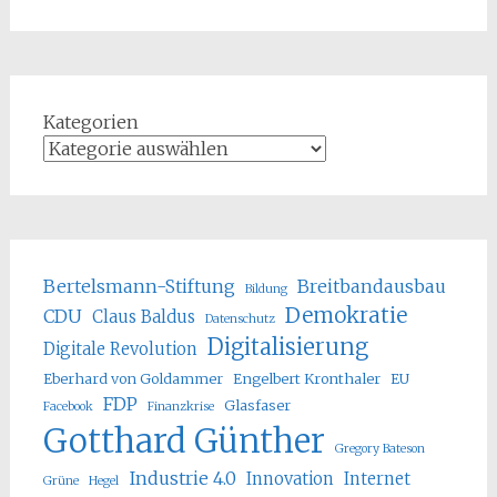
Kategorien
Bertelsmann-Stiftung
Breitbandausbau
Bildung
Demokratie
CDU
Claus Baldus
Datenschutz
Digitalisierung
Digitale Revolution
Eberhard von Goldammer
Engelbert Kronthaler
EU
FDP
Glasfaser
Facebook
Finanzkrise
Gotthard Günther
Gregory Bateson
Industrie 4.0
Innovation
Internet
Grüne
Hegel