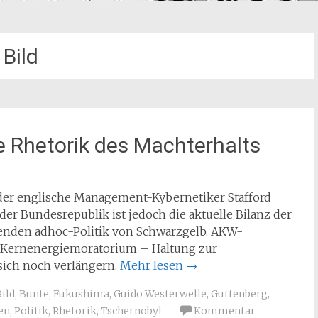
Bild
e Rhetorik des Machterhalts
gt der englische Management-Kybernetiker Stafford
 der Bundesrepublik ist jedoch die aktuelle Bilanz der
enden adhoc-Politik von Schwarzgelb. AKW-
– Kernenergiemoratorium – Haltung zur
 sich noch verlängern.
Mehr lesen
→
ild
,
Bunte
,
Fukushima
,
Guido Westerwelle
,
Guttenberg
,
en
,
Politik
,
Rhetorik
,
Tschernobyl
Kommentar