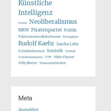
Künstliche
Intelligenz
Neoliberalismus
Lernen
Piratenpartei
NRW
Politik
Polykontexturalitätstheorie
Privatsphäre
Rudolf Kaehr
Sascha Lobo
Semiotik
Schuldenbremse
Technik
Vilém Flusser
Transhumanismus
TTIP
Willy Bierter
Wissenschaftsfreiheit
Meta
Anmelden