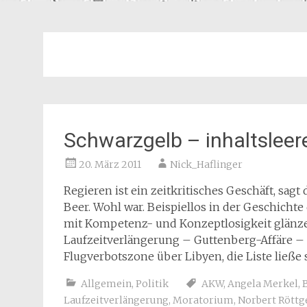
Schwarzgelb – inhaltsleer
20. März 2011
Nick_Haflinger
Regieren ist ein zeitkritisches Geschäft, sa
Beer. Wohl war. Beispiellos in der Geschichte
mit Kompetenz- und Konzeptlosigkeit glänz
Laufzeitverlängerung – Guttenberg-Affäre 
Flugverbotszone über Libyen, die Liste ließe
Allgemein
,
Politik
AKW
,
Angela Merkel
,
B
Laufzeitverlängerung
,
Moratorium
,
Norbert Röttg