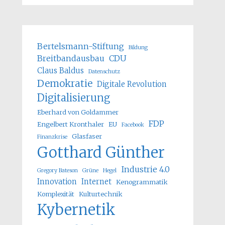
Bertelsmann-Stiftung
Bildung
Breitbandausbau
CDU
Claus Baldus
Datenschutz
Demokratie
Digitale Revolution
Digitalisierung
Eberhard von Goldammer
FDP
Engelbert Kronthaler
EU
Facebook
Glasfaser
Finanzkrise
Gotthard Günther
Industrie 4.0
Gregory Bateson
Grüne
Hegel
Innovation
Internet
Kenogrammatik
Komplexität
Kulturtechnik
Kybernetik