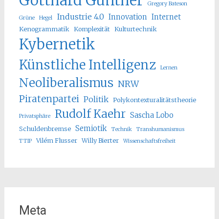
Gotthard Günther
Gregory Bateson
Industrie 4.0
Innovation
Internet
Grüne
Hegel
Kenogrammatik
Komplexität
Kulturtechnik
Kybernetik
Künstliche Intelligenz
Lernen
Neoliberalismus
NRW
Piratenpartei
Politik
Polykontexturalitätstheorie
Rudolf Kaehr
Sascha Lobo
Privatsphäre
Semiotik
Schuldenbremse
Technik
Transhumanismus
Vilém Flusser
Willy Bierter
TTIP
Wissenschaftsfreiheit
Meta