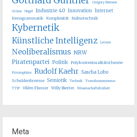
Gotthard Günther
Gregory Bateson
Industrie 4.0
Innovation
Internet
Grüne
Hegel
Kenogrammatik
Komplexität
Kulturtechnik
Kybernetik
Künstliche Intelligenz
Lernen
Neoliberalismus
NRW
Piratenpartei
Politik
Polykontexturalitätstheorie
Rudolf Kaehr
Sascha Lobo
Privatsphäre
Semiotik
Schuldenbremse
Technik
Transhumanismus
Vilém Flusser
Willy Bierter
TTIP
Wissenschaftsfreiheit
Meta