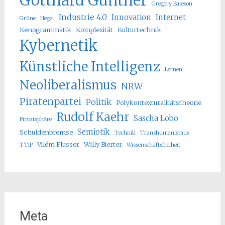
Gotthard Günther
Gregory Bateson
Industrie 4.0
Innovation
Internet
Grüne
Hegel
Kenogrammatik
Komplexität
Kulturtechnik
Kybernetik
Künstliche Intelligenz
Lernen
Neoliberalismus
NRW
Piratenpartei
Politik
Polykontexturalitätstheorie
Rudolf Kaehr
Sascha Lobo
Privatsphäre
Semiotik
Schuldenbremse
Technik
Transhumanismus
Vilém Flusser
Willy Bierter
TTIP
Wissenschaftsfreiheit
Meta