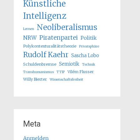
Künstliche
Intelligenz
Neoliberalismus
Lernen
Piratenpartei
NRW
Politik
Polykontexturalitätstheorie
Privatsphäre
Rudolf Kaehr
Sascha Lobo
Semiotik
Schuldenbremse
Technik
Vilém Flusser
Transhumanismus
TTIP
Willy Bierter
Wissenschaftsfreiheit
Meta
Anmelden