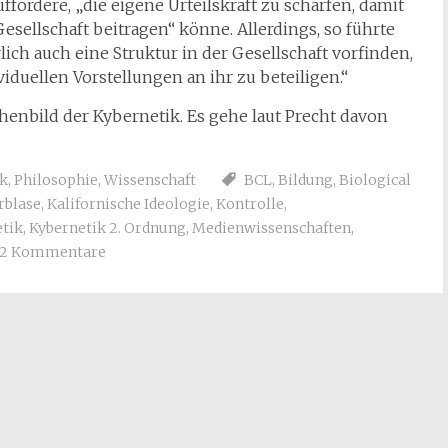
ffordere, „die eigene Urteilskraft zu schärfen, damit
esellschaft beitragen“ könne. Allerdings, so führte
lich auch eine Struktur in der Gesellschaft vorfinden,
viduellen Vorstellungen an ihr zu beteiligen.“
nbild der Kybernetik. Es gehe laut Precht davon
ik
,
Philosophie
,
Wissenschaft
BCL
,
Bildung
,
Biological
erblase
,
Kalifornische Ideologie
,
Kontrolle
,
tik
,
Kybernetik 2. Ordnung
,
Medienwissenschaften
,
2 Kommentare