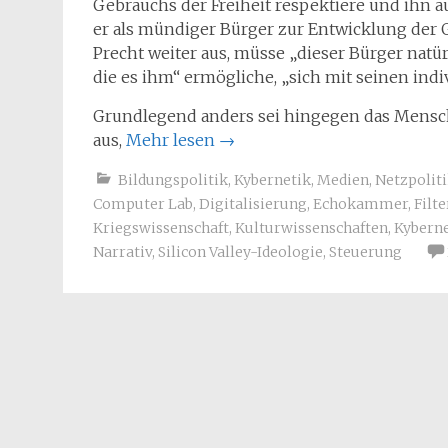
Gebrauchs der Freiheit respektiere und ihn au
er als mündiger Bürger zur Entwicklung der G
Precht weiter aus, müsse „dieser Bürger natür
die es ihm“ ermögliche, „sich mit seinen indi
Grundlegend anders sei hingegen das Mensche
aus,
Mehr lesen
→
Bildungspolitik
,
Kybernetik
,
Medien
,
Netzpolit
Computer Lab
,
Digitalisierung
,
Echokammer
,
Filt
Kriegswissenschaft
,
Kulturwissenschaften
,
Kyberne
Narrativ
,
Silicon Valley-Ideologie
,
Steuerung