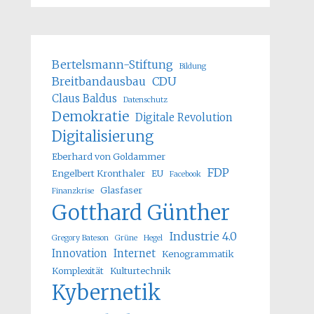
Bertelsmann-Stiftung
Bildung
Breitbandausbau
CDU
Claus Baldus
Datenschutz
Demokratie
Digitale Revolution
Digitalisierung
Eberhard von Goldammer
FDP
Engelbert Kronthaler
EU
Facebook
Glasfaser
Finanzkrise
Gotthard Günther
Industrie 4.0
Gregory Bateson
Grüne
Hegel
Innovation
Internet
Kenogrammatik
Komplexität
Kulturtechnik
Kybernetik