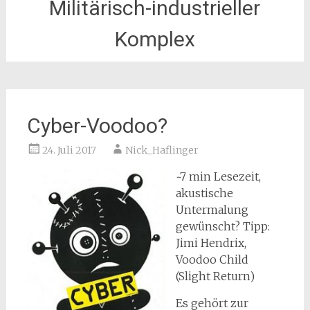
Militärisch-industrieller
Komplex
Cyber-Voodoo?
24. Juli 2017
Nick_Haflinger
~7 min Lesezeit,
akustische
Untermalung
gewünscht? Tipp:
Jimi Hendrix,
Voodoo Child
(Slight Return)
Es gehört zur