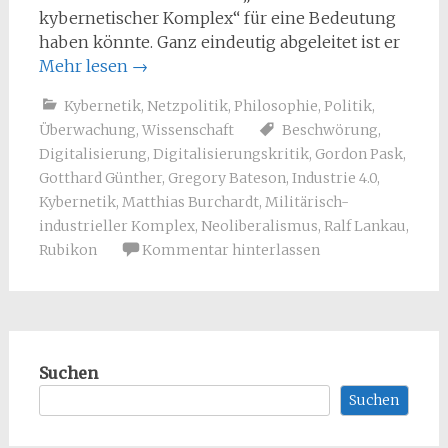
kybernetischer Komplex“ für eine Bedeutung
haben könnte. Ganz eindeutig abgeleitet ist er
Mehr lesen
→
Kybernetik
,
Netzpolitik
,
Philosophie
,
Politik
,
Überwachung
,
Wissenschaft
Beschwörung
,
Digitalisierung
,
Digitalisierungskritik
,
Gordon Pask
,
Gotthard Günther
,
Gregory Bateson
,
Industrie 4.0
,
Kybernetik
,
Matthias Burchardt
,
Militärisch-
industrieller Komplex
,
Neoliberalismus
,
Ralf Lankau
,
Rubikon
Kommentar hinterlassen
Suchen
Suchen