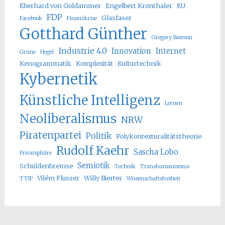
Eberhard von Goldammer
Engelbert Kronthaler
EU
FDP
Glasfaser
Facebook
Finanzkrise
Gotthard Günther
Gregory Bateson
Industrie 4.0
Innovation
Internet
Grüne
Hegel
Kenogrammatik
Komplexität
Kulturtechnik
Kybernetik
Künstliche Intelligenz
Lernen
Neoliberalismus
NRW
Piratenpartei
Politik
Polykontexturalitätstheorie
Rudolf Kaehr
Sascha Lobo
Privatsphäre
Semiotik
Schuldenbremse
Technik
Transhumanismus
Vilém Flusser
Willy Bierter
TTIP
Wissenschaftsfreiheit