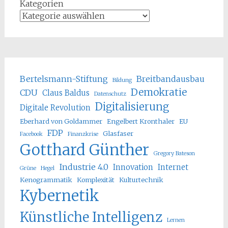
Kategorien
Bertelsmann-Stiftung
Breitbandausbau
Bildung
Demokratie
CDU
Claus Baldus
Datenschutz
Digitalisierung
Digitale Revolution
Eberhard von Goldammer
Engelbert Kronthaler
EU
FDP
Glasfaser
Facebook
Finanzkrise
Gotthard Günther
Gregory Bateson
Industrie 4.0
Innovation
Internet
Grüne
Hegel
Kenogrammatik
Komplexität
Kulturtechnik
Kybernetik
Künstliche Intelligenz
Lernen