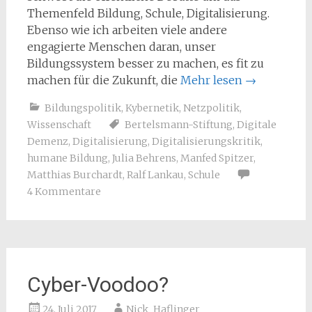
Themenfeld Bildung, Schule, Digitalisierung.
Ebenso wie ich arbeiten viele andere
engagierte Menschen daran, unser
Bildungssystem besser zu machen, es fit zu
machen für die Zukunft, die
Mehr lesen
→
Bildungspolitik
,
Kybernetik
,
Netzpolitik
,
Wissenschaft
Bertelsmann-Stiftung
,
Digitale
Demenz
,
Digitalisierung
,
Digitalisierungskritik
,
humane Bildung
,
Julia Behrens
,
Manfed Spitzer
,
Matthias Burchardt
,
Ralf Lankau
,
Schule
4 Kommentare
Cyber-Voodoo?
24. Juli 2017
Nick_Haflinger