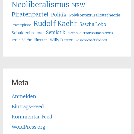
Neoliberalismus
NRW
Piratenpartei
Politik
Polykontexturalitätstheorie
Rudolf Kaehr
Sascha Lobo
Privatsphäre
Semiotik
Schuldenbremse
Technik
Transhumanismus
Vilém Flusser
Willy Bierter
TTIP
Wissenschaftsfreiheit
Meta
Anmelden
Eintrags-Feed
Kommentar-Feed
WordPress.org