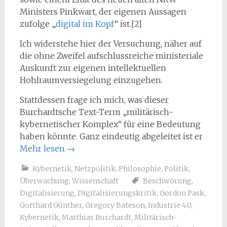
Ministers Pinkwart, der eigenen Aussagen
zufolge „
digital im Kopf
“ ist.[2]
Ich widerstehe hier der Versuchung, näher auf
die ohne Zweifel aufschlussreiche ministeriale
Auskunft zur eigenen intellektuellen
Hohlraumversiegelung einzugehen.
Stattdessen frage ich mich, was dieser
Burchardtsche Text-Term „militärisch-
kybernetischer Komplex“ für eine Bedeutung
haben könnte. Ganz eindeutig abgeleitet ist er
Mehr lesen
→
Kybernetik
,
Netzpolitik
,
Philosophie
,
Politik
,
Überwachung
,
Wissenschaft
Beschwörung
,
Digitalisierung
,
Digitalisierungskritik
,
Gordon Pask
,
Gotthard Günther
,
Gregory Bateson
,
Industrie 4.0
,
Kybernetik
,
Matthias Burchardt
,
Militärisch-