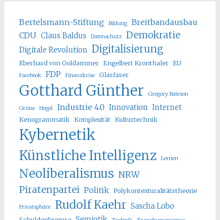
Bertelsmann-Stiftung
Breitbandausbau
Bildung
Demokratie
CDU
Claus Baldus
Datenschutz
Digitalisierung
Digitale Revolution
Eberhard von Goldammer
Engelbert Kronthaler
EU
FDP
Glasfaser
Facebook
Finanzkrise
Gotthard Günther
Gregory Bateson
Industrie 4.0
Innovation
Internet
Grüne
Hegel
Kenogrammatik
Komplexität
Kulturtechnik
Kybernetik
Künstliche Intelligenz
Lernen
Neoliberalismus
NRW
Piratenpartei
Politik
Polykontexturalitätstheorie
Rudolf Kaehr
Sascha Lobo
Privatsphäre
Semiotik
Schuldenbremse