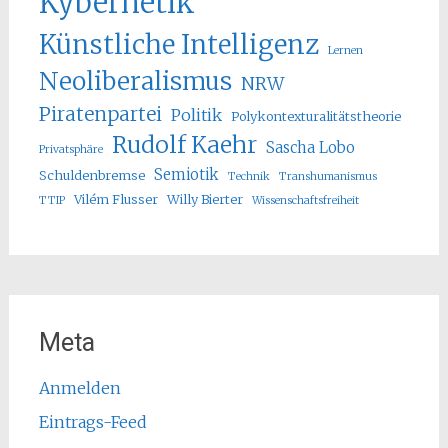
Kybernetik
Künstliche Intelligenz
Lernen
Neoliberalismus
NRW
Piratenpartei
Politik
Polykontexturalitätstheorie
Rudolf Kaehr
Sascha Lobo
Privatsphäre
Semiotik
Schuldenbremse
Technik
Transhumanismus
Vilém Flusser
Willy Bierter
TTIP
Wissenschaftsfreiheit
Meta
Anmelden
Eintrags-Feed