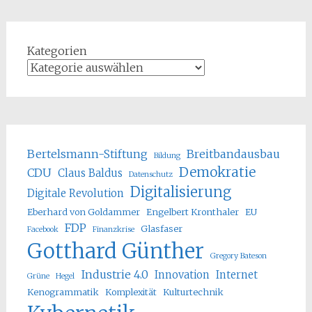
Kategorien
Bertelsmann-Stiftung
Breitbandausbau
Bildung
Demokratie
CDU
Claus Baldus
Datenschutz
Digitalisierung
Digitale Revolution
Eberhard von Goldammer
Engelbert Kronthaler
EU
FDP
Glasfaser
Facebook
Finanzkrise
Gotthard Günther
Gregory Bateson
Industrie 4.0
Innovation
Internet
Grüne
Hegel
Kenogrammatik
Komplexität
Kulturtechnik