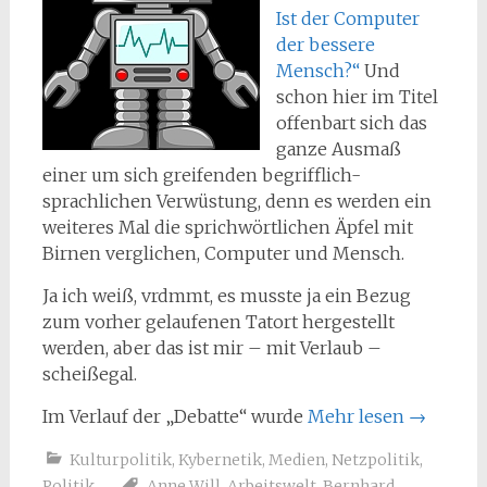
Ist der Computer
der bessere
Mensch?“
Und
schon hier im Titel
offenbart sich das
ganze Ausmaß
einer um sich greifenden begrifflich-
sprachlichen Verwüstung, denn es werden ein
weiteres Mal die sprichwörtlichen Äpfel mit
Birnen verglichen, Computer und Mensch.
Ja ich weiß, vrdmmt, es musste ja ein Bezug
zum vorher gelaufenen Tatort hergestellt
werden, aber das ist mir – mit Verlaub –
scheißegal.
Im Verlauf der „Debatte“ wurde
Mehr lesen
→
Kulturpolitik
,
Kybernetik
,
Medien
,
Netzpolitik
,
Politik
Anne Will
,
Arbeitswelt
,
Bernhard