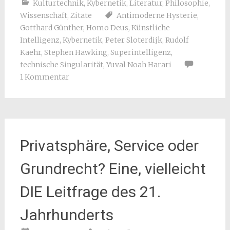
Kulturtechnik
,
Kybernetik
,
Literatur
,
Philosophie
,
Wissenschaft
,
Zitate
Antimoderne Hysterie
,
Gotthard Günther
,
Homo Deus
,
Künstliche
Intelligenz
,
Kybernetik
,
Peter Sloterdijk
,
Rudolf
Kaehr
,
Stephen Hawking
,
Superintelligenz
,
technische Singularität
,
Yuval Noah Harari
1 Kommentar
Privatsphäre, Service oder
Grundrecht? Eine, vielleicht
DIE Leitfrage des 21.
Jahrhunderts