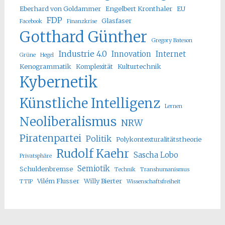
Eberhard von Goldammer
Engelbert Kronthaler
EU
FDP
Glasfaser
Facebook
Finanzkrise
Gotthard Günther
Gregory Bateson
Industrie 4.0
Innovation
Internet
Grüne
Hegel
Kenogrammatik
Komplexität
Kulturtechnik
Kybernetik
Künstliche Intelligenz
Lernen
Neoliberalismus
NRW
Piratenpartei
Politik
Polykontexturalitätstheorie
Rudolf Kaehr
Sascha Lobo
Privatsphäre
Semiotik
Schuldenbremse
Technik
Transhumanismus
Vilém Flusser
Willy Bierter
TTIP
Wissenschaftsfreiheit