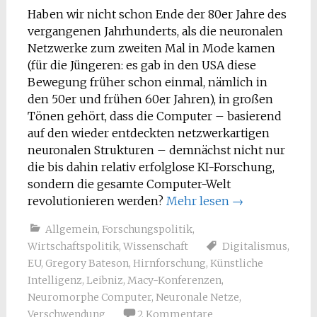
Haben wir nicht schon Ende der 80er Jahre des
vergangenen Jahrhunderts, als die neuronalen
Netzwerke zum zweiten Mal in Mode kamen
(für die Jüngeren: es gab in den USA diese
Bewegung früher schon einmal, nämlich in
den 50er und frühen 60er Jahren), in großen
Tönen gehört, dass die Computer – basierend
auf den wieder entdeckten netzwerkartigen
neuronalen Strukturen – demnächst nicht nur
die bis dahin relativ erfolglose KI-Forschung,
sondern die gesamte Computer-Welt
revolutionieren werden?
Mehr lesen
→
Allgemein
,
Forschungspolitik
,
Wirtschaftspolitik
,
Wissenschaft
Digitalismus
,
EU
,
Gregory Bateson
,
Hirnforschung
,
Künstliche
Intelligenz
,
Leibniz
,
Macy-Konferenzen
,
Neuromorphe Computer
,
Neuronale Netze
,
Verschwendung
2 Kommentare