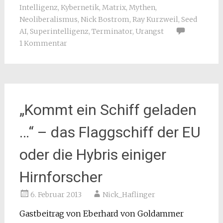
Intelligenz
,
Kybernetik
,
Matrix
,
Mythen
,
Neoliberalismus
,
Nick Bostrom
,
Ray Kurzweil
,
Seed
AI
,
Superintelligenz
,
Terminator
,
Urangst
1 Kommentar
„Kommt ein Schiff geladen
…“ – das Flaggschiff der EU
oder die Hybris einiger
Hirnforscher
6. Februar 2013
Nick_Haflinger
Gastbeitrag von Eberhard von Goldammer