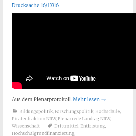
Drucksache 16/13316
Aus dem Plenarprotokoll:
Mehr lesen
→
Bildungspolitik
,
Forschungspolitik
,
Hochschule
,
Piratenfraktion NRW
,
Plenarrede Landtag NRW
,
Wissenschaft
Drittmittel
,
Entfristung
,
Hochschulgrundfinanzierung
,