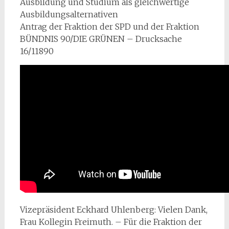
Ausbildung und Studium als gleichwertige
Ausbildungsalternativen
Antrag der Fraktion der SPD und der Fraktion
BÜNDNIS 90/DIE GRÜNEN – Drucksache
16/11890
Vizepräsident Eckhard Uhlenberg: Vielen Dank,
Frau Kollegin Freimuth. – Für die Fraktion der