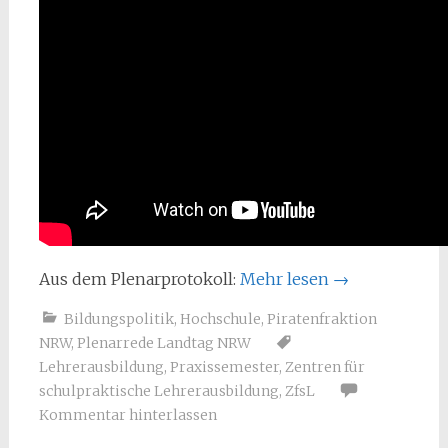
Aus dem Plenarprotokoll:
Mehr lesen
→
Bildungspolitik
,
Hochschule
,
Piratenfraktion
NRW
,
Plenarrede Landtag NRW
Lehrerausbildung
,
Praxissemester
,
Zentren für
schulpraktische Lehrerausbildung
,
ZfsL
Kommentar hinterlassen