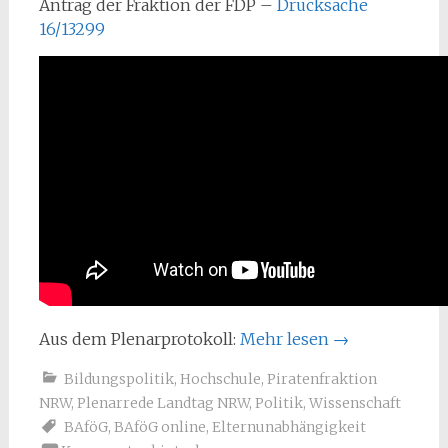
Antrag der Fraktion der FDP –
Drucksache
16/13299
Aus dem Plenarprotokoll:
Mehr lesen
→
Bildungspolitik
,
Hochschule
,
Piratenfraktion
NRW
,
Plenarrede Landtag NRW
,
Politik
,
Wissenschaft
BAföG
,
BAföG online
,
Elternunabhängigkeit