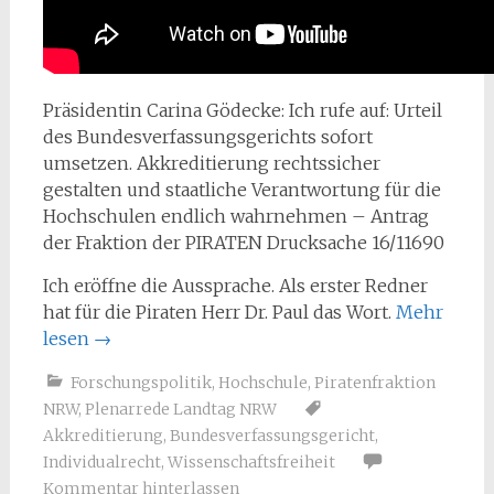
Präsidentin Carina Gödecke: Ich rufe auf: Urteil
des Bundesverfassungsgerichts sofort
umsetzen. Akkreditierung rechtssicher
gestalten und staatliche Verantwortung für die
Hochschulen endlich wahrnehmen – Antrag
der Fraktion der PIRATEN Drucksache 16/11690
Ich eröffne die Aussprache. Als erster Redner
hat für die Piraten Herr Dr. Paul das Wort.
Mehr
lesen
→
Forschungspolitik
,
Hochschule
,
Piratenfraktion
NRW
,
Plenarrede Landtag NRW
Akkreditierung
,
Bundesverfassungsgericht
,
Individualrecht
,
Wissenschaftsfreiheit
Kommentar hinterlassen