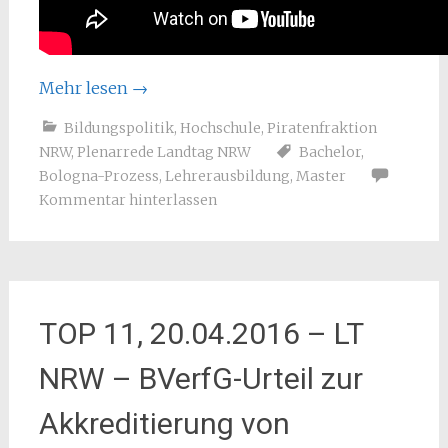
Mehr lesen
→
Bildungspolitik
,
Hochschule
,
Piratenfraktion
NRW
,
Plenarrede Landtag NRW
Bachelor
,
Bologna-Prozess
,
Lehrerausbildung
,
Master
Kommentar hinterlassen
TOP 11, 20.04.2016 – LT
NRW – BVerfG-Urteil zur
Akkreditierung von