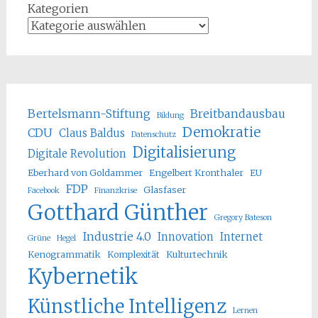
Kategorien
Bertelsmann-Stiftung
Breitbandausbau
Bildung
Demokratie
CDU
Claus Baldus
Datenschutz
Digitalisierung
Digitale Revolution
Eberhard von Goldammer
Engelbert Kronthaler
EU
FDP
Glasfaser
Facebook
Finanzkrise
Gotthard Günther
Gregory Bateson
Industrie 4.0
Innovation
Internet
Grüne
Hegel
Kenogrammatik
Komplexität
Kulturtechnik
Kybernetik
Künstliche Intelligenz
Lernen