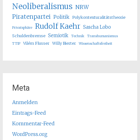
Neoliberalismus
NRW
Piratenpartei
Politik
Polykontexturalitätstheorie
Rudolf Kaehr
Sascha Lobo
Privatsphäre
Semiotik
Schuldenbremse
Technik
Transhumanismus
Vilém Flusser
Willy Bierter
TTIP
Wissenschaftsfreiheit
Meta
Anmelden
Eintrags-Feed
Kommentar-Feed
WordPress.org