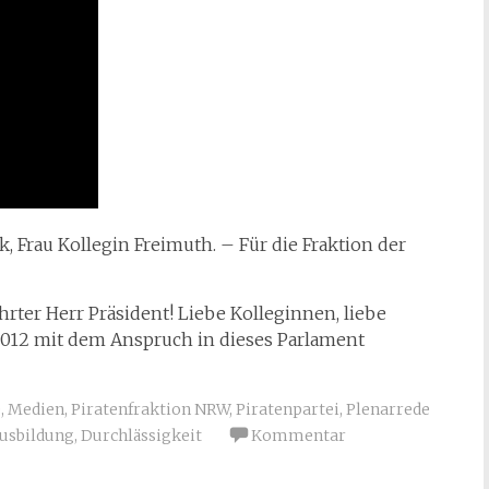
, Frau Kollegin Freimuth. – Für die Fraktion der
hrter Herr Präsident! Liebe Kolleginnen, liebe
 2012 mit dem Anspruch in dieses Parlament
e
,
Medien
,
Piratenfraktion NRW
,
Piratenpartei
,
Plenarrede
Ausbildung
,
Durchlässigkeit
Kommentar