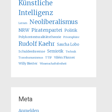
Künstliche
Intelligenz
Neoliberalismus
Lernen
Piratenpartei
NRW
Politik
Polykontexturalitätstheorie
Privatsphäre
Rudolf Kaehr
Sascha Lobo
Semiotik
Schuldenbremse
Technik
Vilém Flusser
Transhumanismus
TTIP
Willy Bierter
Wissenschaftsfreiheit
Meta
Anmelden