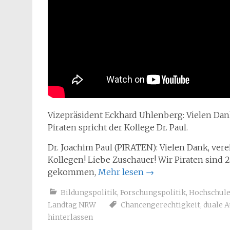
Vizepräsident Eckhard Uhlenberg: Vielen Dank
Piraten spricht der Kollege Dr. Paul.
Dr. Joachim Paul (PIRATEN): Vielen Dank, vere
Kollegen! Liebe Zuschauer! Wir Piraten sind
gekommen,
Mehr lesen
→
Bildungspolitik
,
Forschungspolitik
,
Hochschul
Landtag NRW
Chancengerechtigkeit
,
duale 
hinterlassen