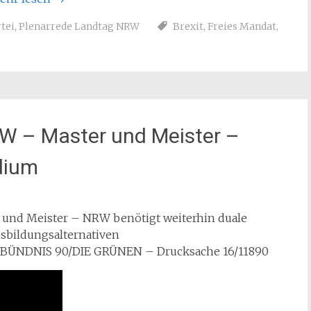
tei
,
Plenarrede Landtag NRW
Brexit
,
Freies Mandat
,
RW – Master und Meister –
dium
r und Meister – NRW benötigt weiterhin duale
sbildungsalternativen
on BÜNDNIS 90/DIE GRÜNEN – Drucksache 16/11890