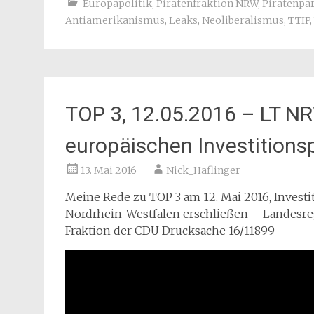
Europapolitik
,
Piratenfraktion NRW
,
Piratenpar
Antiamerikanismus
,
Leaks
,
Neoliberalismus
,
TTIP
,
TOP 3, 12.05.2016 – LT N
europäischen Investitions
13. Mai 2016
Nick_Haflinger
Meine Rede zu TOP 3 am 12. Mai 2016, Investi
Nordrhein-Westfalen erschließen – Landesre
Fraktion der CDU Drucksache 16/11899