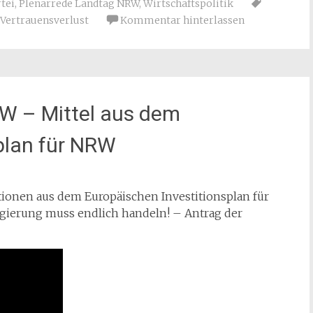
tei
,
Plenarrede Landtag NRW
,
Wirtschaftspolitik
Vertrauensverlust
Kommentar hinterlassen
RW – Mittel aus dem
plan für NRW
tionen aus dem Europäischen Investitionsplan für
gierung muss endlich handeln! – Antrag der