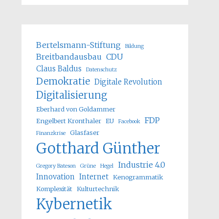
Bertelsmann-Stiftung
Bildung
Breitbandausbau
CDU
Claus Baldus
Datenschutz
Demokratie
Digitale Revolution
Digitalisierung
Eberhard von Goldammer
FDP
Engelbert Kronthaler
EU
Facebook
Glasfaser
Finanzkrise
Gotthard Günther
Industrie 4.0
Gregory Bateson
Grüne
Hegel
Innovation
Internet
Kenogrammatik
Komplexität
Kulturtechnik
Kybernetik