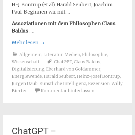
H.-J. Bontrup (et al), Harald Seubert, Joachim
Paul. Beginnen wir mit …
Assoziationen mit dem Philosophen Claus
Baldus
….
Mehr lesen
→
Allgemein
,
Literatur
,
Medien
,
Philosophie
,
Wissenschaft
ChatGPT
,
Claus Baldus
,
Digitalisierung
,
Eberhard von Goldammer
,
Energiewende
,
Harald Seubert
,
Heinz-Josef Bontrup
,
Jürgen Daub
,
Künstliche Intelligenz
,
Rezension
,
Willy
Bierter
Kommentar hinterlassen
ChatGPT –