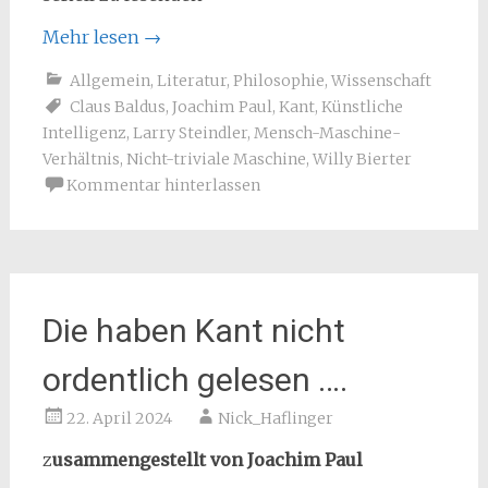
Mehr lesen
→
Allgemein
,
Literatur
,
Philosophie
,
Wissenschaft
Claus Baldus
,
Joachim Paul
,
Kant
,
Künstliche
Intelligenz
,
Larry Steindler
,
Mensch-Maschine-
Verhältnis
,
Nicht-triviale Maschine
,
Willy Bierter
Kommentar hinterlassen
Die haben Kant nicht
ordentlich gelesen ….
22. April 2024
Nick_Haflinger
z
usammengestellt von Joachim Paul