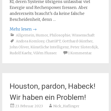
KI, deren Systeme übrigens unfassbar viel
Energie und Rechenpower fressen. Aber
andererseits braucht’s da keine falsche
Bescheidenheit, denn …
Mehr lesen
→
Allgemein
,
Humor
,
Philosophie
,
Wissenschaft
Andrea Komlosy
,
ChatGPT
,
Gotthard Günther
,
John Oliver
,
Künstliche Intelligenz
,
Peter Sloterdijk
,
Rudolf Kaehr
,
Vilém Flusser
1 Kommentar
Houston, pardon, Habeck!
Wir haben ein Problem!
23. Februar 2023
Nick_Haflinger