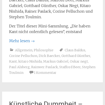
Baecker, Claus Baldus, Stafford Beer, Markus
Gabriel, Gotthard Günther, Oskar Negt, Kitaro
Nishida, Rainer Paslack, Corine Pelluchon und
Stephen Toulmin.
Der Titel dieser Mini-Sammlung, „Die haben
Kant nicht ordentlich gelesen“, entstand
Mehr lesen
→
Allgemein
,
Philosophie
Claus Baldus
,
Corine Pelluchon
,
Dirk Baecker
,
Gotthard Günther
,
Kant
,
kitaro Nishida
,
Markus Gabriel
,
Oskar negt
,
Paul Alsberg
,
Rainwer Paslack
,
Stafford Beer
,
Stephen
Toulmin
1 Kommentar
Künstliche Dummheit –