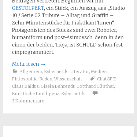
Beiträgen vertreten. Beginnen wir mit
GESTOLPERT
, ein Stück, ein Auszug aus „Studio
10 / Serie 02 Tribute – Alltag und Graffiti –
Zehn Minutenstücke für Praktikant’Innen“.
Protagonisten des Stücks sind zwei Roboter,
humaniform und post-Asimovsch, denn in den
einen der beiden, Troja, ist SCHULD schon fest
einprogrammiert.
Mehr lesen
→
Allgemein
,
Kybernetik
,
Literatur
,
Medien
,
Philosophie
,
Reden
,
Wissenschaft
ChatGPT
,
Claus Baldus
,
Gisela Behrendt
,
Gotthard Günther
,
Künstliche Intelligenz
,
Kybernetik
3 Kommentare