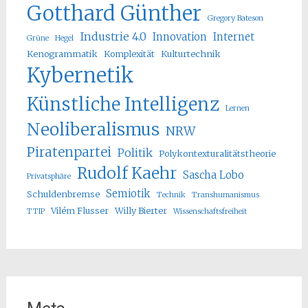
Gotthard Günther
Gregory Bateson
Industrie 4.0
Innovation
Internet
Grüne
Hegel
Kenogrammatik
Komplexität
Kulturtechnik
Kybernetik
Künstliche Intelligenz
Lernen
Neoliberalismus
NRW
Piratenpartei
Politik
Polykontexturalitätstheorie
Rudolf Kaehr
Sascha Lobo
Privatsphäre
Semiotik
Schuldenbremse
Technik
Transhumanismus
Vilém Flusser
Willy Bierter
TTIP
Wissenschaftsfreiheit