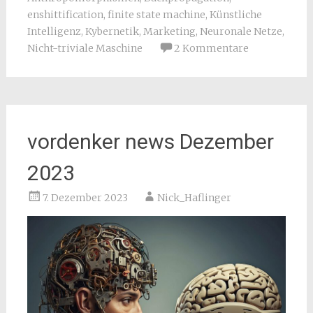
enshittification
,
finite state machine
,
Künstliche
Intelligenz
,
Kybernetik
,
Marketing
,
Neuronale Netze
,
Nicht-triviale Maschine
2 Kommentare
vordenker news Dezember
2023
7. Dezember 2023
Nick_Haflinger